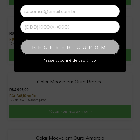
Pulseira Namastê
R$8.900,00
R$8.455,00 no Pix
12 x de R$741,67 sem juros
RECEBER CUPOM
COMPRAR PELO WHATSAPP
*esse cupom é de uso único
30
%
OFF
Colar Moove em Ouro Branco
R$4.998,00
R$4.748,10 no Pix
12 x de R$416,50 sem juros
COMPRAR PELO WHATSAPP
30
%
OFF
Colar Moove em Ouro Amarelo