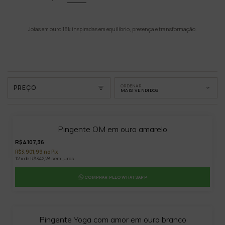
Joias em ouro 18k inspiradas em equilíbrio, presença e transformação.
ORDENAR
PREÇO
MAIS VENDIDOS
14
%
OFF
Pingente OM em ouro amarelo
R$4.107,36
R$3.901,99 no Pix
12 x de R$342,28 sem juros
COMPRAR PELO WHATSAPP
Pingente Yoga com amor em ouro branco