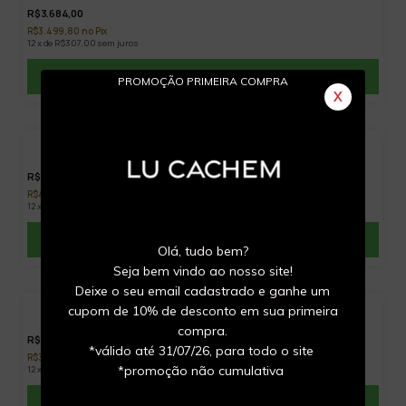
R$3.684,00
R$3.499,80 no Pix
12 x de R$307,00 sem juros
COMPRAR PELO WHATSAPP
PROMOÇÃO PRIMEIRA COMPRA
X
Pingente OM em ouro branco
R$4.776,00
R$4.537,20 no Pix
12 x de R$398,00 sem juros
COMPRAR PELO WHATSAPP
Olá, tudo bem?
Seja bem vindo ao nosso site!
Deixe o seu email cadastrado e ganhe um
cupom de 10% de desconto em sua primeira
10
%
Pingente Yoga com amor em ouro amarelo
OFF
compra.
R$3.315,60
*válido até 31/07/26, para todo o site
R$3.149,82 no Pix
*promoção não cumulativa
12 x de R$276,30 sem juros
COMPRAR PELO WHATSAPP