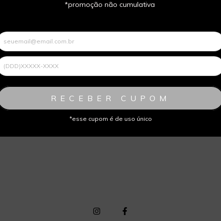
 sem juros
12 x de R$398,67 sem juros
*promoção não cumulativa
OMPRAR PELO WHATSAPP
COMPRAR PELO WHAT
PIERCINGS
Piercing em ouro negro c
diamantes negros e rodoni
RECEBER CUPOM
*esse cupom é de uso único