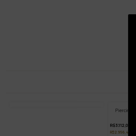
20
Piercing 
%
OFF
R$3.112,00
R$2.956,40 no