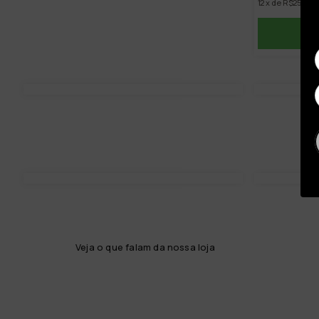
12 x de R$259,33
C
Veja o que falam da nossa loja