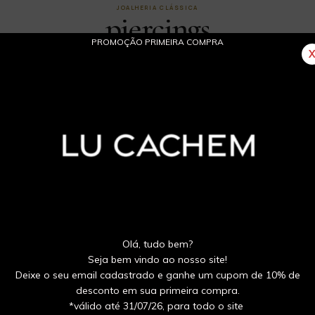
JOALHERIA CLÁSSICA
piercings
PROMOÇÃO PRIMEIRA COMPRA
Brincos em ouro 18k e diamantes que traduzem elegância, luz e presença.
Olá, tudo bem?
Little Bee com esmeraldas e
20
Brinco Little Bee com safir
%
OFF
Seja bem vindo ao nosso site!
diamantes
diamantes
Deixe o seu email cadastrado e ganhe um cupom de 10% de
R$4.784,00
desconto em sua primeira compra.
*válido até 31/07/26, para todo o site
 Pix
R$4.544,80 no Pix