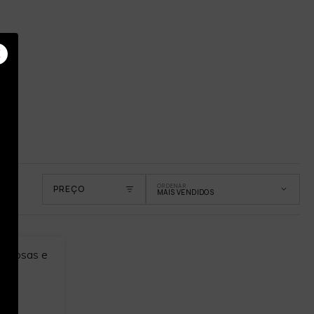
X
ORDENAR
PREÇO
MAIS VENDIDOS
as rosas e