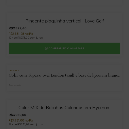
Pingente plaquinha vertical I Love Golf
R$2.822,40
R$2.681,28 no Pix
12 x de R$235,20 sem juros
COMPRAR PELO WHATSAPP
COLARES
Colar com Topázio oval London (azul) e base de hyceram branca
Ouro amarelo
Colar MIX de Bolinhas Coloridas em Hyceram
R$3.980,00
R$3.781,00 no Pix
12 x de R$331,67 sem juros