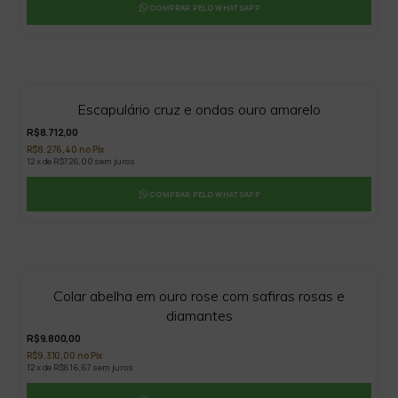
COMPRAR PELO WHATSAPP
Escapulário cruz e ondas ouro amarelo
R$8.712,00
R$8.276,40 no Pix
12 x de R$726,00 sem juros
COMPRAR PELO WHATSAPP
Colar abelha em ouro rose com safiras rosas e
diamantes
R$9.800,00
R$9.310,00 no Pix
12 x de R$816,67 sem juros