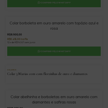
COMPRAR PELO WHATSAPP
Colar borboleta em ouro amarelo com topázio azul e
rosa
R$8.900,00
R$8.455,00 no Pix
12 x de R$741,67 sem juros
COMPRAR PELO WHATSAPP
COLARES
Colar 3 Marias com com florzinhas de ouro e diamantes
Colar abelhinha e borboletas em ouro amarelo com
diamantes e safiras rosas