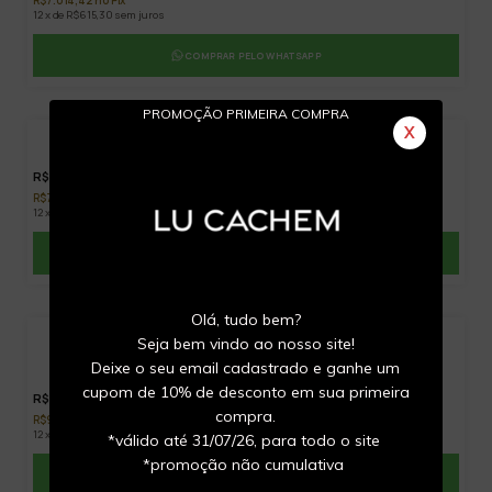
R$7.014,42 no Pix
12 x de R$615,30 sem juros
COMPRAR PELO WHATSAPP
PROMOÇÃO PRIMEIRA COMPRA
X
Escapulário retangular com safiras brancas
R$7.900,00
R$7.505,00 no Pix
12 x de R$658,33 sem juros
COMPRAR PELO WHATSAPP
Olá, tudo bem?
Seja bem vindo ao nosso site!
13
%
Colar bike speed mini em ouro branco com
OFF
Deixe o seu email cadastrado e ganhe um
diamantes
cupom de 10% de desconto em sua primeira
R$9.800,00
compra.
R$9.310,00 no Pix
12 x de R$816,67 sem juros
*válido até 31/07/26, para todo o site
*promoção não cumulativa
COMPRAR PELO WHATSAPP