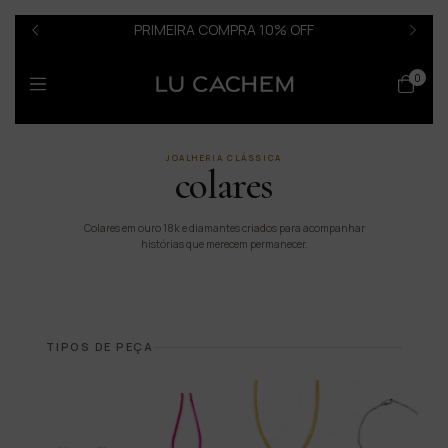
PRIMEIRA COMPRA 10% OFF
0
JOALHERIA CLÁSSICA
colares
Colares em ouro 18k e diamantes criados para acompanhar
histórias que merecem permanecer.
TIPOS DE PEÇA