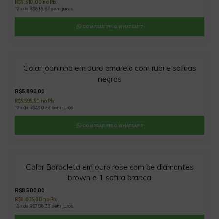
R$9.310,00 no Pix
12 x de R$816,67 sem juros
COMPRAR PELO WHATSAPP
Colar joaninha em ouro amarelo com rubi e safiras
negras
R$5.890,00
R$5.595,50 no Pix
12 x de R$490,83 sem juros
COMPRAR PELO WHATSAPP
Colar Borboleta em ouro rose com de diamantes
brown e 1 safira branca
R$8.500,00
R$8.075,00 no Pix
12 x de R$708,33 sem juros