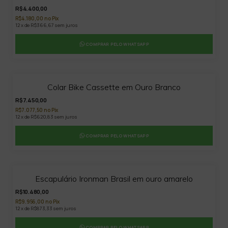
R$4.400,00
R$4.180,00 no Pix
12 x de R$366,67 sem juros
COMPRAR PELO WHATSAPP
9
%
OFF
Colar Bike Cassette em Ouro Branco
R$7.450,00
R$7.077,50 no Pix
12 x de R$620,83 sem juros
COMPRAR PELO WHATSAPP
Escapulário Ironman Brasil em ouro amarelo
R$10.480,00
R$9.956,00 no Pix
12 x de R$873,33 sem juros
COMPRAR PELO WHATSAPP