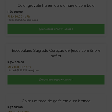
Colar gravatinha em ouro amarelo com bola
R$6.800,00
R$6.460,00 no Pix
12 x de R$566,67 sem juros
COMPRAR PELO WHATSAPP
Escapulário Sagrado Coração de Jesus com ônix e
safira
R$14.800,00
R$14.060,00 no Pix
12 x de R$1.233,33 sem juros
COMPRAR PELO WHATSAPP
Colar um taco de golfe em ouro branco
R$7.383,60