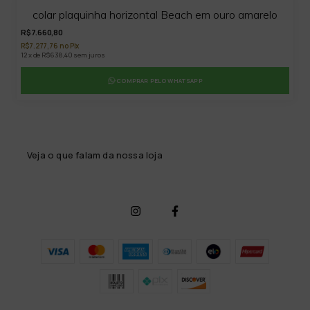
5
colar plaquinha horizontal Beach em ouro amarelo
%
OFF
R$7.660,80
R$7.277,76 no Pix
12 x de R$638,40 sem juros
COMPRAR PELO WHATSAPP
Veja o que falam da nossa loja