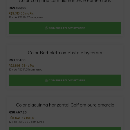
Colar corujinha com diamantes e eameraldas
R$9.800,00
R$9.310,00 no Pix
12 x de R$816,67 sem juros
COMPRAR PELO WHATSAPP
10
%
OFF
Colar Borboleta ametista e hyceram
R$3.051,00
R$2.898,45 no Pix
12 x de R$254,25 sem juros
COMPRAR PELO WHATSAPP
Colar plaquinha horizontal Golf em ouro amarelo
R$8.467,20
R$8.043,84 no Pix
12 x de R$705,60 sem juros