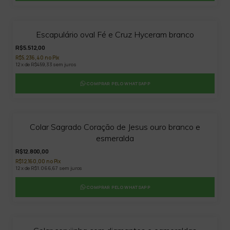
20
%
Escapulário oval Fé e Cruz Hyceram branco
OFF
R$5.512,00
R$5.236,40 no Pix
12 x de R$459,33 sem juros
COMPRAR PELO WHATSAPP
Colar Sagrado Coração de Jesus ouro branco e
esmeralda
R$12.800,00
R$12.160,00 no Pix
12 x de R$1.066,67 sem juros
COMPRAR PELO WHATSAPP