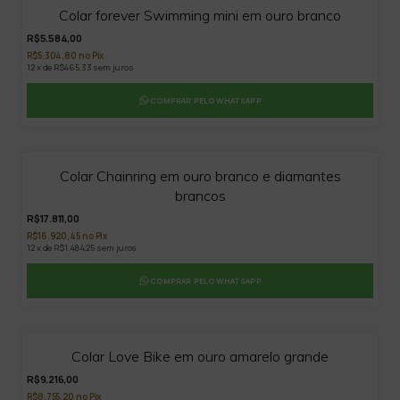
25
%
Colar forever Swimming mini em ouro branco
OFF
R$5.584,00
R$5.304,80 no Pix
12 x de R$465,33 sem juros
COMPRAR PELO WHATSAPP
Colar Chainring em ouro branco e diamantes
brancos
R$17.811,00
R$16.920,45 no Pix
12 x de R$1.484,25 sem juros
COMPRAR PELO WHATSAPP
Colar Love Bike em ouro amarelo grande
R$9.216,00
R$8.755,20 no Pix