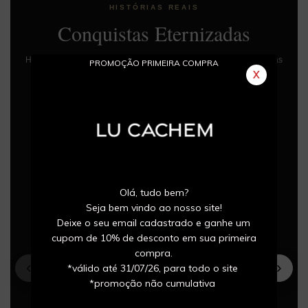
HISTÓRIAS REAIS
Conquistas Eternizadas
Histórias de atletas que transformaram momentos especiais em joias
PROMOÇÃO PRIMEIRA COMPRA
para toda a vida.
X
Olá, tudo bem?
Seja bem vindo ao nosso site!
Deixe o seu email cadastrado e ganhe um
cupom de 10% de desconto em sua primeira
compra.
‹
›
*válido até 31/07/26, para todo o site
CORRIDA
*promoção não cumulativa
★★★★★