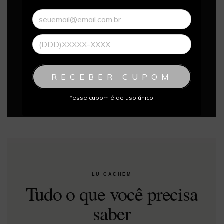
“Amei minha medalha. Uma joia linda
para eternizar essa conquista.”
Margarida Maria
Pingente 21K em ouro amarelo
RECEBER CUPOM
*esse cupom é de uso único
LU CACHEM
Tudo o que você precisa
saber