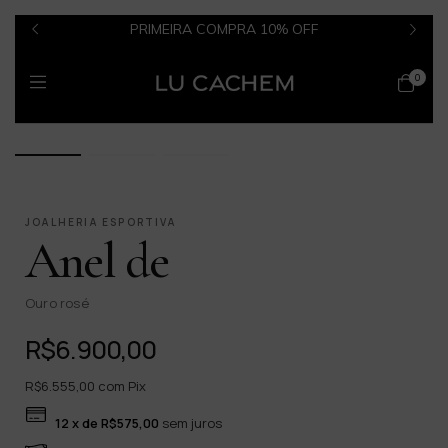
PRIMEIRA COMPRA 10% OFF
0
1 / 3
JOALHERIA ESPORTIVA
Anel de
Ouro rosé
R$6.900,00
R$6.555,00
com
Pix
12
x de
R$575,00
sem juros