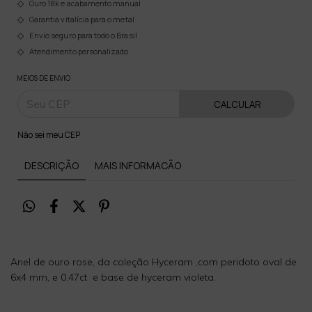
Ouro 18k e acabamento manual
Garantia vitalícia para o metal
Envio seguro para todo o Brasil
Atendimento personalizado
MEIOS DE ENVIO
CALCULAR
Não sei meu CEP
DESCRIÇÃO
MAIS INFORMACÃO
Anel de ouro rose, da coleção Hyceram ,com peridoto oval de
6x4 mm, e 0,47ct e base de hyceram violeta.