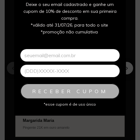
Deixe o seu email cadastrado e ganhe um
cupom de 10% de desconto em sua primeira
compra.
*válido até 31/07/26, para todo o site
*promoção não cumulativa
‹
›
CORRIDA
★★★★★
RECEBER CUPOM
“Amei minha medalha. Uma joia linda
para eternizar essa conquista.”
*esse cupom é de uso único
Margarida Maria
Pingente 21K em ouro amarelo