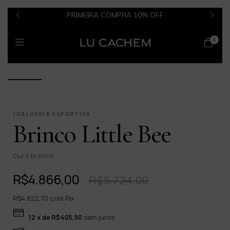
PRIMEIRA COMPRA 10% OFF
0
1 / 2
JOALHERIA ESPORTIVA
Brinco Little Bee
Ouro branco
R$4.866,00
R$5.724,00
R$4.622,70
com
Pix
12
x de
R$405,50
sem juros