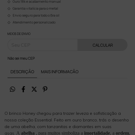
Ouro 18k e acabamento manual
Garantia vitalícia para o metal
Envio seguro para todo o Brasil
Atendimento personalizado
MEIOS DE ENVIO
CALCULAR
Não sei meu CEP
DESCRIÇÃO
MAIS INFORMACÃO
O brinco Honey chegou para trazer leveza e sofisticação a
nossa coleção Essential. Feito em ouro branco, trás o desenho
de uma abelha, com tanzanitas e diamantes em suas
asas.
A
abelha
, para muitos simboliza a
imortalidade
, a
ordem
,