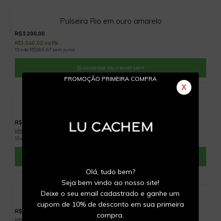
Pulseira Rio em ouro amarelo
R$3.200,00
R$3.040,00 no Pix
12 x de R$266,67 sem juros
COMPRAR PELO WHATSAPP
PROMOÇÃO PRIMEIRA COMPRA
X
Brinco NY (New York)
R$11.900,00
R$11.305,00 no Pix
12 x de R$991,67 sem juros
COMPRAR PELO WHATSAPP
Olá, tudo bem?
Seja bem vindo ao nosso site!
Deixe o seu email cadastrado e ganhe um
Pingente Boston
cupom de 10% de desconto em sua primeira
R$5.760,00
compra.
R$5.472,00 no Pix