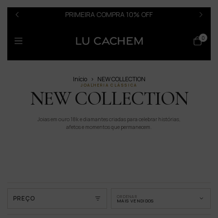
PRIMEIRA COMPRA 10% OFF
0
Início
>
NEW COLLECTION
JOALHERIA CLÁSSICA
NEW COLLECTION
Joias em ouro 18k e diamantes criadas para celebrar histórias,
afetos e momentos que permanecem.
ORDENAR
PREÇO
MAIS VENDIDOS