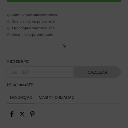
Ouro 18k e acabamento manual
Garantia vitalícia para o metal
Envio seguro para todo o Brasil
Atendimento personalizado
MEIOS DE ENVIO
CALCULAR
Não sei meu CEP
DESCRIÇÃO
MAIS INFORMACÃO