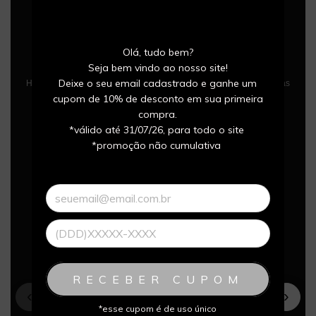
HISTÓRIAS REAIS
Conquistas Eternizadas
Olá, tudo bem?
Seja bem vindo ao nosso site!
Deixe o seu email cadastrado e ganhe um
Histórias de atletas que transformaram momentos especiais em joias
para toda a vida.
cupom de 10% de desconto em sua primeira
compra.
*válido até 31/07/26, para todo o site
*promoção não cumulativa
RECEBER CUPOM
‹
›
CORRIDA
*esse cupom é de uso único