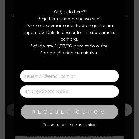
Conquistas Eternizadas
Olá, tudo bem?
Histórias de atletas que transformaram momentos especiais em joias
Seja bem vindo ao nosso site!
para toda a vida.
Deixe o seu email cadastrado e ganhe um
cupom de 10% de desconto em sua primeira
compra.
*válido até 31/07/26, para todo o site
*promoção não cumulativa
‹
›
CORRIDA
RECEBER CUPOM
★★★★★
*esse cupom é de uso único
“Amei minha medalha. Uma joia linda