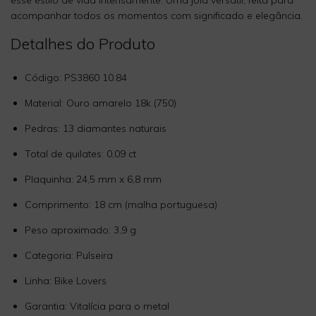
esse estilo de vida intensamente. Uma joia versátil, feita para
acompanhar todos os momentos com significado e elegância.
Detalhes do Produto
Código: PS3860 10.84
Material: Ouro amarelo 18k (750)
Pedras: 13 diamantes naturais
Total de quilates: 0,09 ct
Plaquinha: 24,5 mm x 6,8 mm
Comprimento: 18 cm (malha portuguesa)
Peso aproximado: 3,9 g
Categoria: Pulseira
Linha: Bike Lovers
Garantia: Vitalícia para o metal