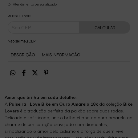
Atendimento personalizado
MEIOS DE ENVIO
CALCULAR
Não sei meu CEP
DESCRIÇÃO
MAIS INFORMACÃO
Amor que brilha em cada detalhe.
A
Pulseira I Love Bike em Ouro Amarelo 18k
da coleção
Bike
Lovers
é a tradução perfeita da paixão sobre duas rodas.
Delicada e sofisticada, une o brilho eterno do ouro amarelo ao
charme de um coração cravejado com diamantes,
simbolizando o amor pelo ciclismo e a força de quem vive