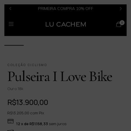
PRIMEIRA COMPRA 10% OFF
0
1 / 2
COLEÇÃO CICLISMO
Pulseira I Love Bike
Ouro 18k
R$13.900,00
R$13.205,00
com
Pix
12
x de
R$1.158,33
sem juros