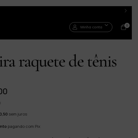
0
Minha conta
ira raquete de tênis
00
x
0,50
sem juros
nto
pagando com Pix