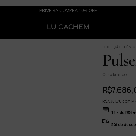
PRIMEIRA COMPRA 10% OFF
1 / 2
COLEÇÃO TÊNIS
Pulse
Ouro branco
R$7.686,
R$7.301,70
com
Pi
12
x de
R$64
5% de desco