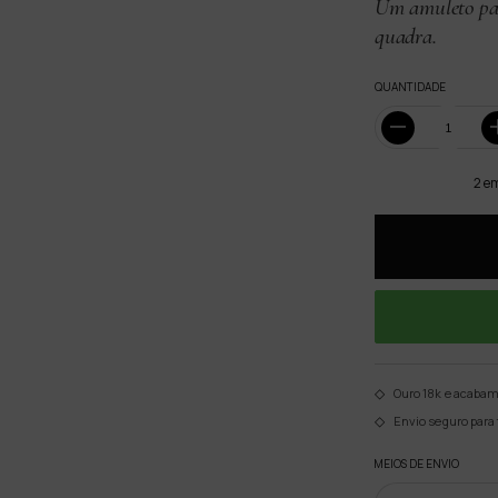
Um amuleto para
quadra.
QUANTIDADE
2
em
Ouro 18k e acaba
Envio seguro para 
MEIOS DE ENVIO